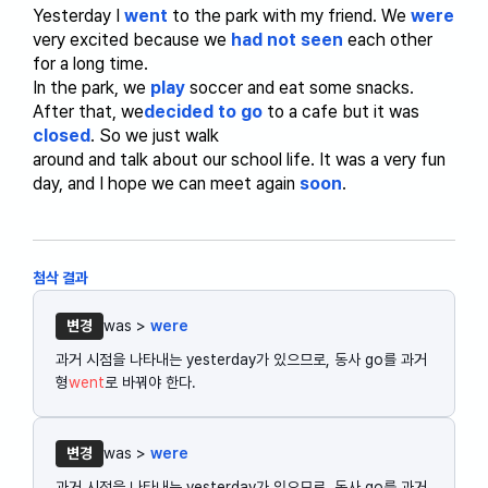
Yesterday I
went
to the park with my friend. We
were
very excited because we
had not seen
each other
for a long time.
In the park, we
play
soccer and eat some snacks.
After that, we
decided to go
to a cafe but it was
closed
. So we just walk
around and talk about our school life. It was a very fun
day, and I hope we can meet again
soon
.
첨삭 결과
변경
was >
were
과거 시점을 나타내는 yesterday가 있으므로, 동사 go를 과거
형
went
로 바꿔야 한다.
변경
was >
were
과거 시점을 나타내는 yesterday가 있으므로, 동사 go를 과거